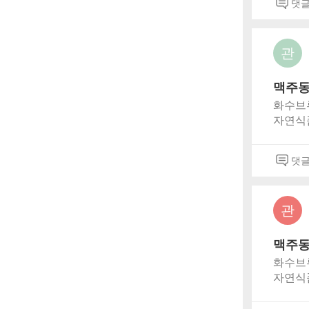
댓
관
맥주동
화수브
자연식품
효, 숙
고 있습니다
댓
src='ht
vid=v5
framebo
관
맥주동
화수브
자연식품
효, 숙
고 있습니다