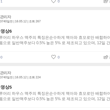
글
1
0
관리자
3740일전 | 16.05.12 | 조회 267
영상6
루어리 하우스 맥주의 특징은순수하게 맥아와 효모로만 배합하여
으로 일반맥주보다 0.5% 높은 5% 로 제조되고 있으며, 12일 
성과정을 거쳐, 서비스 탱크로 이송되어 카보네이션 후 1℃로 저
.<iframe title='화수브루어리6' width='100%' height='360px'
글
0
0
tp://videofarm.daum.net/controller/video/viewer/Video.html?
a36ATHhU2z4Tllwoozcrk&play_loc=undefined&alert=true'
rder='0' scrolling='no' ></iframe>
관리자
3740일전 | 16.05.12 | 조회 224
영상5
루어리 하우스 맥주의 특징은순수하게 맥아와 효모로만 배합하여
으로 일반맥주보다 0.5% 높은 5% 로 제조되고 있으며, 12일 
성과정을 거쳐, 서비스 탱크로 이송되어 카보네이션 후 1℃로 저
.<iframe title='화수브루어리5' width='100%' height='360px'