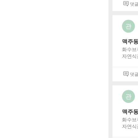
댓
src='ht
vid=vb
framebo
관
맥주동
화수브
자연식품
효, 숙
고 있습니다
댓
src='ht
vid=ve
framebo
관
맥주동
화수브
자연식품
효, 숙