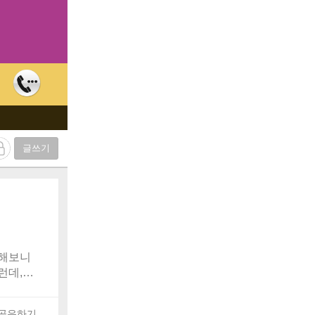
글쓰기
색해보니
런데,대
공유하기